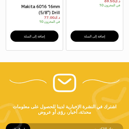
د.ك
69.50
في المخزون
10
Makita 6016 16mm
(5/8") Drill
د.ك
77.00
في المخزون
10
إضافة إلى السلة
إضافة إلى السلة
اشترك في النشرة الإخبارية لدينا للحصول على معلومات
محدثة، أخبار، رؤى أو عروض
إرسال