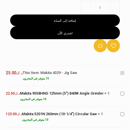
إضافة إلى السلة
اشتري الآن
Makita
4329 -
Makita 4329 - Jig Saw
This Item:
د.ك
25.00
Jig
Makita
Saw
9558HNG
10 متوفر في المخزون
125mm
(5")
Makita 9558HNG 125mm (5") 840W Angle Grinder
×
1
د.ك
22.50
Makita
840W
5201N
10 متوفر في المخزون
Angle
260mm
Grinder
(10-
Makita 5201N 260mm (10-1/4") Circular Saw
×
1
د.ك
123.00
1/4")
Makita
10 متوفر في المخزون
Circular
9553HNG
Saw
100mm