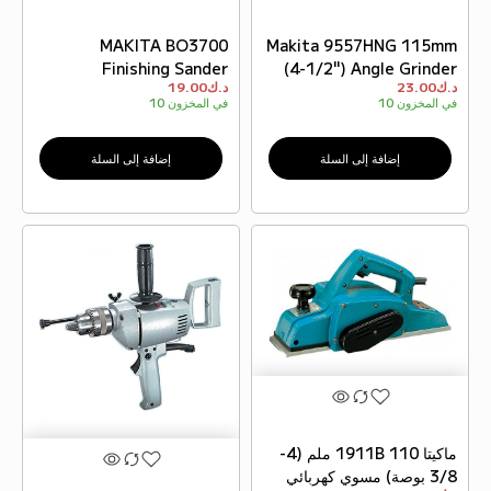
MAKITA BO3700
Makita 9557HNG 115mm
Finishing Sander
(4-1/2") Angle Grinder
د.ك
23.00
د.ك
19.00
في المخزون
10
في المخزون
10
إضافة إلى السلة
إضافة إلى السلة
ماكيتا 1911B 110 ملم (4-
3/8 بوصة) مسوي كهربائي