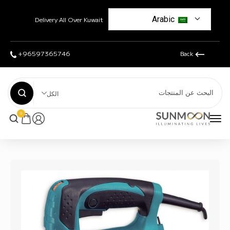
Arabic
Delivery All Over Kuwait
+96597365746
Back
الكل
0