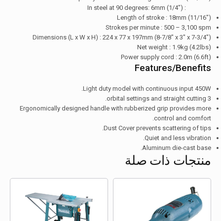
: In steel at 90 degrees: 6mm (1/4″)
Length of stroke : 18mm (11/16″)
Strokes per minute : 500 – 3,100 spm
Dimensions (L x W x H) : 224 x 77 x 197mm (8-7/8″ x 3″ x 7-3/4″)
Net weight : 1.9kg (4.2lbs)
Power supply cord : 2.0m (6.6ft)
Features/Benefits
Light duty model with continuous input 450W.
3 orbital settings and straight cutting.
Ergonomically designed handle with rubberized grip provides more
control and comfort.
Dust Cover prevents scattering of tips.
Quiet and less vibration.
Aluminum die-cast base.
منتجات ذات صلة