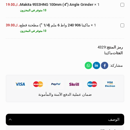
Makita 9553HNG 100mm (4") Angle Grinder
×
1
(4")
د.ك
19.00
Makita
Angle
906
10 متوفر في المخزون
Grinder
240W
6mm
1
×
ماكيتا 906 240 واط 6 ملم (1/4 ") مطحنة قطع
د.ك
39.00
(1/4")
10 متوفر في المخزون
Die
Grinder
رمز المنتج:
4329
الفئات
ماكيتا
مشاركة:
ضمان عملية الدفع الآمنة والمأمونة
الوصف